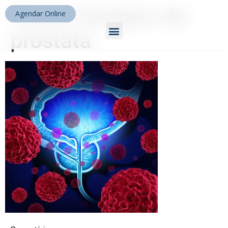
Tumor benigno de
Agendar Online
próstata