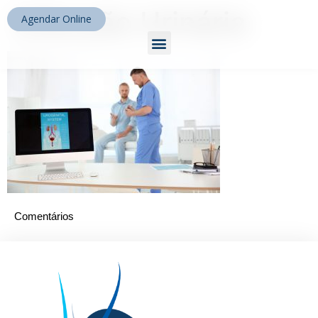
Infecção Urinária
Agendar Online
Comentários