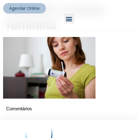
infecção urinária
Agendar Online
feminina
Comentários