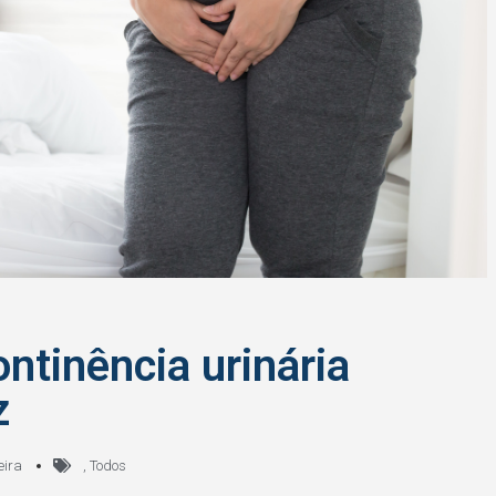
ntinência urinária
z
eira
,
Todos