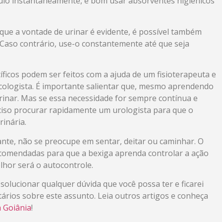
culo instantaneamente, é bom usar absorventes higiênicos
ue a vontade de urinar é evidente, é possível também
Caso contrário, use-o constantemente até que seja
íficos podem ser feitos com a ajuda de um fisioterapeuta e
logista. É importante salientar que, mesmo aprendendo
urinar. Mas se essa necessidade for sempre contínua e
ciso procurar rapidamente um urologista para que o
inária.
ante, não se preocupe em sentar, deitar ou caminhar. O
ecomendadas para que a bexiga aprenda controlar a ação
elhor será o autocontrole.
solucionar qualquer dúvida que você possa ter e ficarei
ários sobre este assunto. Leia outros artigos e conheça
 Goiânia
!