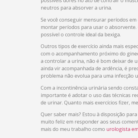
possíveis dores no ato de contrair o mús
neutros para absorver a urina.
Se você conseguir mensurar períodos em q
montar períodos para usar o absorvente. 
possível o controle ideal da bexiga.
Outros tipos de exercício ainda mais espec
com o acompanhamento próximo do gineco
a controlar a urina, não é bom deixar de 
ainda vir acompanhada de ardência, é pre
problema não evolua para uma infecção ur
Com a incontinência urinária sendo const
importante é adotar o uso das técnicas r
de urinar. Quanto mais exercícios fizer, m
Quer saber mais? Estou à disposição para 
muito feliz em responder aos seus coment
mais do meu trabalho como
urologista em