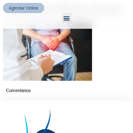
Freio do Pênis Curto
Agendar Online
Comentários