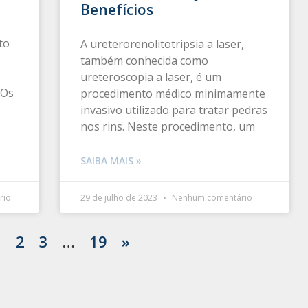
Benefícios
to
A ureterorenolitotripsia a laser,
também conhecida como
ureteroscopia a laser, é um
 Os
procedimento médico minimamente
invasivo utilizado para tratar pedras
nos rins. Neste procedimento, um
SAIBA MAIS »
rio
29 de julho de 2023
Nenhum comentário
1
2
3
…
19
»