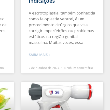
Indicações
A escrotoplastia, também conhecida
ez
como faloplastia ventral, é um
m de
procedimento cirúrgico que visa
ens
corrigir imperfeições ou problemas
estéticos na região genital
masculina. Muitas vezes, essa
SAIBA MAIS »
rio
7 de outubro de 2024
Nenhum comentário