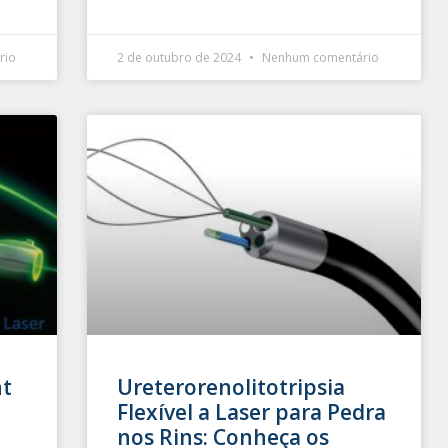
rio
2 de outubro de 2024
Nenhum comentário
ht
Ureterorenolitotripsia
Flexível a Laser para Pedra
nos Rins: Conheça os