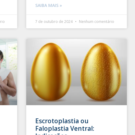
SAIBA MAIS »
rio
7 de outubro de 2024
Nenhum comentário
Escrotoplastia ou
Faloplastia Ventral: