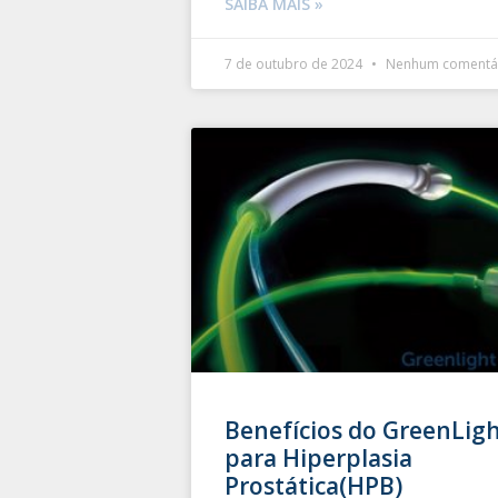
SAIBA MAIS »
7 de outubro de 2024
Nenhum comentá
Benefícios do GreenLig
para Hiperplasia
Prostática(HPB)