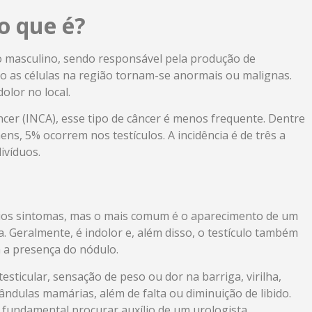
 o que é?
vo masculino, sendo responsável pela produção de
o as células na região tornam-se anormais ou malignas.
olor no local.
cer (INCA), esse tipo de câncer é menos frequente. Dentre
s, 5% ocorrem nos testículos. A incidência é de três a
ivíduos.
ários sintomas, mas o mais comum é o aparecimento de um
 Geralmente, é indolor e, além disso, o testículo também
 a presença do nódulo.
ticular, sensação de peso ou dor na barriga, virilha,
ândulas mamárias, além de falta ou diminuição de libido.
é fundamental procurar auxílio de um urologista.