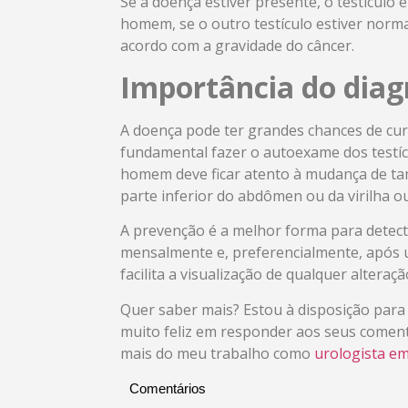
Se a doença estiver presente, o testículo 
homem, se o outro testículo estiver norm
acordo com a gravidade do câncer.
Importância do diag
A doença pode ter grandes chances de cura,
fundamental fazer o autoexame dos testícu
homem deve ficar atento à mudança de tam
parte inferior do abdômen ou da virilha o
A prevenção é a melhor forma para detecta
mensalmente e, preferencialmente, após u
facilita a visualização de qualquer alteraçã
Quer saber mais? Estou à disposição para 
muito feliz em responder aos seus coment
mais do meu trabalho como
urologista em
Comentários