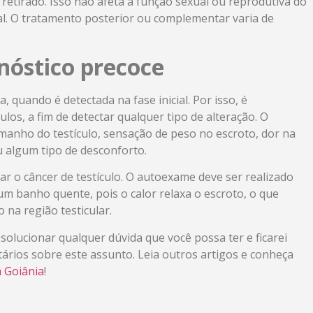
é retirado. Isso não afeta a função sexual ou reprodutiva do
al. O tratamento posterior ou complementar varia de
nóstico precoce
 quando é detectada na fase inicial. Por isso, é
los, a fim de detectar qualquer tipo de alteração. O
anho do testículo, sensação de peso no escroto, dor na
u algum tipo de desconforto.
r o câncer de testículo. O autoexame deve ser realizado
m banho quente, pois o calor relaxa o escroto, o que
o na região testicular.
solucionar qualquer dúvida que você possa ter e ficarei
ários sobre este assunto. Leia outros artigos e conheça
 Goiânia
!