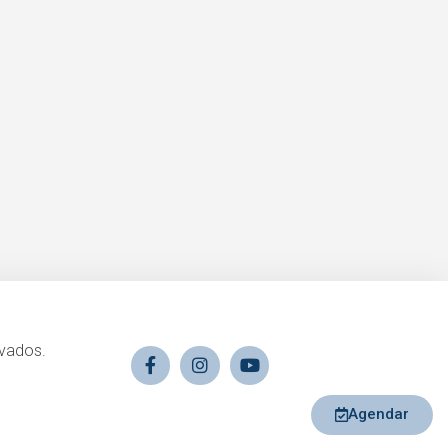
rvados.
Agendar