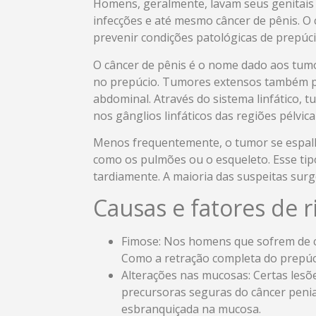
H
omens, geralmente, lavam seus genitais
infecções e até mesmo câncer de pênis. O 
prevenir condições patológicas de prepúc
O câncer de pênis é o nome dado aos tu
no prepúcio. Tumores extensos também po
abdominal. Através do sistema linfático,
nos gânglios linfáticos das regiões pélvica 
Menos frequentemente, o tumor se espalh
como os pulmões ou o esqueleto. Esse tipo
tardiamente. A maioria das suspeitas surge
Causas e fatores de r
Fimose: Nos homens que sofrem de c
Como a retração completa do prepúcio 
Alterações nas mucosas: Certas lesõ
precursoras seguras do câncer peni
esbranquiçada na mucosa.